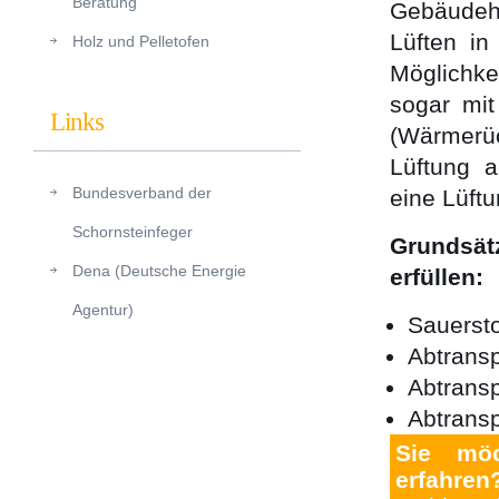
Beratung
Gebäudehü
Lüften in
Holz und Pelletofen
Möglichke
sogar mi
Links
(Wärmerü
Lüftung a
Bundesverband der
eine Lüftu
Schornsteinfeger
Grundsätz
Dena (Deutsche Energie
erfüllen:
Agentur)
Sauerst
Abtransp
Abtrans
Abtransp
Sie mö
erfahren