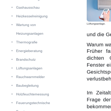
Gashausschau
Heizkesselreinigung
Lüftungsanlage.
Wartung von
Heizungsanlagen
und die G
Thermografie
Warum war
Früher f
Energieberatung
dichten 
Brandschutz
Fenster ei
Lüftungsanlagen
Gesichtsp
Rauchwarnmelder
verlustbeh
Baubegleitung
Im Zeital
Holzfeuchtemessung
Frage der
Feuerungstechnische
bekommen