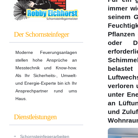
immer wie
seinem G
Feuchtig
Der Schornsteinfeger
Pflanzen
oder Du
erforder
Moderne Feuerungsanlagen
Schimmel
stellen hohe Ansprüche an
belaste
Messtechnik und Know-how.
Als Ihr Sicherheits-, Umwelt-
Luftwech
und Energie-Experte bin ich Ihr
verloren 
Ansprechpartner rund ums
unter Ene
Haus.
an Lüftu
und Zuluf
Dienstleistungen
Wohnraum
Schornsteinfegerarbeiten