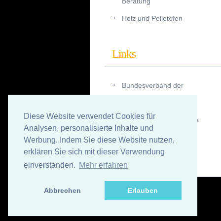
Beratung
Holz und Pelletofen
Links
Bundesverband der
Schornsteinfeger
Diese Website verwendet Cookies für
Dena (Deutsche Energie
Analysen, personalisierte Inhalte und
Agentur)
Werbung. Indem Sie diese Website nutzen,
erklären Sie sich mit dieser Verwendung
einverstanden.
Mehr erfahren
Abbrechen
Erlauben