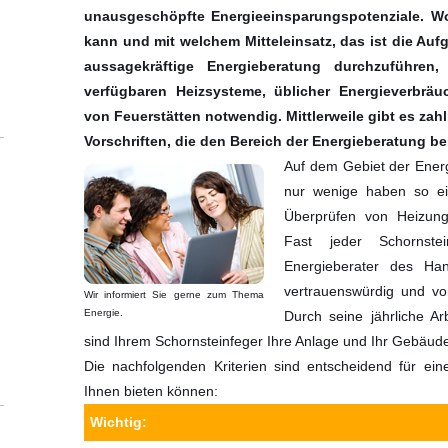
unausgeschöpfte Energieeinsparungspotenziale. Wo
kann und mit welchem Mitteleinsatz, das ist die Au
aussagekräftige Energieberatung durchzuführen,
verfügbaren Heizsysteme, üblicher Energieverbrä
von Feuerstätten notwendig. Mittlerweile gibt es za
Vorschriften, die den Bereich der Energieberatung be
Auf dem Gebiet der Energ
nur wenige haben so ei
Überprüfen von Heizung
Fast jeder Schornste
Energieberater des Ha
vertrauenswürdig und vo
Wir informiert Sie gerne zum Thema
Energie.
Durch seine jährliche A
sind Ihrem Schornsteinfeger Ihre Anlage und Ihr Gebäude
Die nachfolgenden Kriterien sind entscheidend für ein
Ihnen bieten können:
Wichtig: