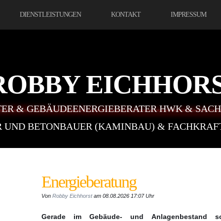
DIENSTLEISTUNGEN
KONTAKT
IMPRESSUM
ROBBY EICHHOR
ER & GEBÄUDEENERGIEBERATER HWK & SACH
ER UND BETONBAUER (KAMINBAU) & FACHKRA
Energieberatung
Von
Robby Eichhorst
am 08.08.2026 17:07 Uhr
Gerade im Gebäude- und Anlagenbestand s