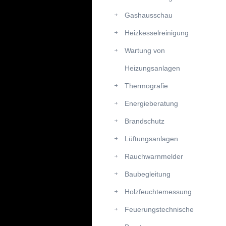
Gashausschau
Heizkesselreinigung
Wartung von
Heizungsanlagen
Thermografie
Energieberatung
Brandschutz
Lüftungsanlagen
Rauchwarnmelder
Baubegleitung
Holzfeuchtemessung
Feuerungstechnische